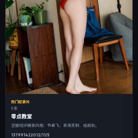
热门纪录片
5 张
零点教堂
豆瓣短评摘录风格：节奏飞、表演克制、结局软。
13799
142
2012/11/5