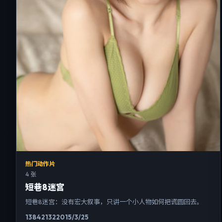
热门动作片
4 张
短巷8迷宫
短巷8迷宫：没有宏大叙事，只讲一个小人物如何把谎圆回去。
13842
132
2015/3/25