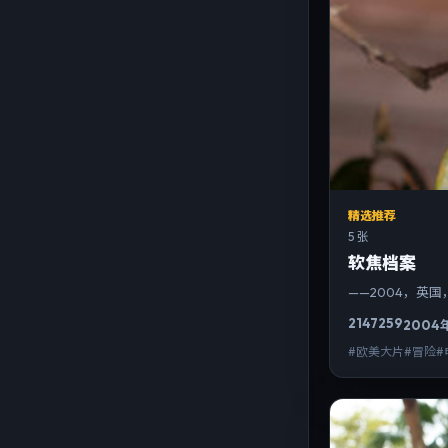
精选推荐
5 张
软焦档案
——2004，英
2147
259
2004
#欧美大片#冒险#