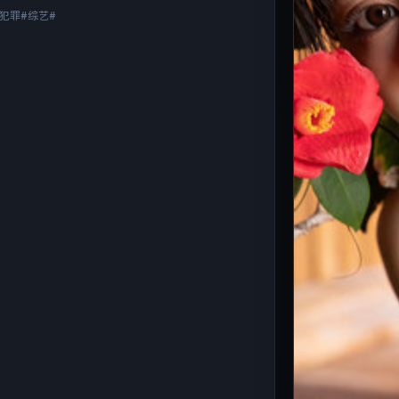
犯罪#综艺#