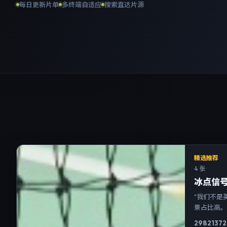
每日更新片单
多终端自适应
搜索直达片源
精选推荐
4 张
冰点信
"我们不是
景占比高
2982
137
2