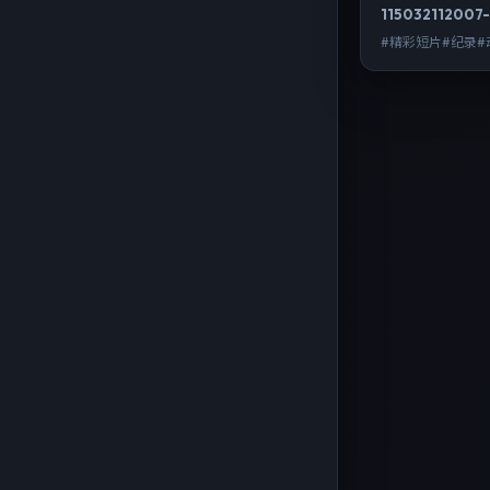
11503
211
2007-
#精彩短片#纪录#