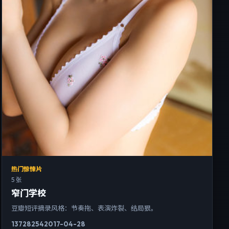
热门惊悚片
5 张
窄门学校
豆瓣短评摘录风格：节奏拖、表演炸裂、结局狠。
13728
254
2017-04-28